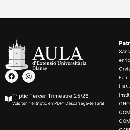
Pat
Sánc
enri
Orvi
Fami
illas 
Insti
Tríptic Tercer Trimestre 25/26
Vols tenir el tríptic en PDF? Descarrega-te'l ara!
OHO 
COM
COM
GABI