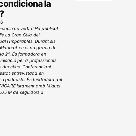
condiciona la
a?
26
icació no verbal Ha publicat
ells La Gran Guia del
bal i Imparables. Durant sis
l·laborat en el programa de
la 2”. És formadora en
unicació per a professionals
ps directius. Conferenciant
 estat entrevistada en
 i podcasts. És fundadora del
ICARE jutament amb Miquel
. 1,65 M de seguidors a