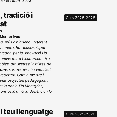
tsoriu (1994-2023)
 tradició i
Curs 2025-2026
at
26
 Membrives
na, músic blanenc i referent
la tenora, ha desenvolupat
arcada per la innovació i la
amins per a l’instrument. Ha
bles, orquestres i artistes de
 diversos premis i ha impulsat
 repertori. Com a mestre i
dinat projectes pedagògics i
t la cobla Els Montgrins,
rpretació amb la docència i la
l teu llenguatge
Curs 2025-2026