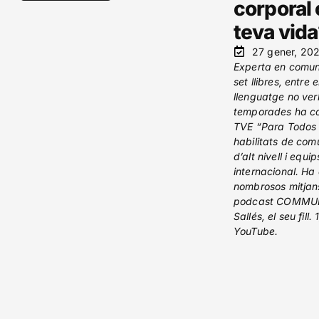
corporal 
teva vid
27 gener, 20
Experta en comun
set llibres, entre 
llenguatge no ver
temporades ha co
TVE “Para Todos 
habilitats de com
d’alt nivell i equi
internacional. Ha
nombrosos mitjans
podcast COMMUN
Sallés, el seu fill
YouTube.