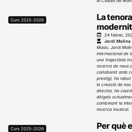
al Castell de Mon
La tenora,
Curs 2025-2026
modernit
24 febrer, 20
Jordi Molina
Músic. Jordi Moli
internacional de 
una trajectòria m
recerca de nous c
col·laborat amb co
prestigi, ha rebut
la creació de nou
director, ha coor
dirigeix actualmen
combinant la inte
recerca musical.
Per què e
Curs 2025-2026