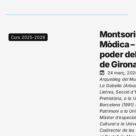
Montsori
Curs 2025-2026
Mòdica –
poder de
de Giron
24 març, 202
Arqueòleg del Mu
La Gabella (Arbúci
Lletres, Secció d’
Prehistòria, a la
Barcelona (1991) 
Patrimoni a la Uni
Màster d’especial
Cultural a la Univ
Codirector de le