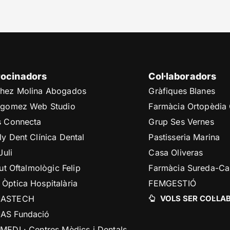
rocinadors
Col·laboradors
hez Molina Abogados
Gràfiques Blanes
cgomez Web Studio
Farmàcia Ortopèdia
s Connecta
Grup Ses Vernes
ly Dent Clínica Dental
Pastisseria Marina
Juli
Casa Oliveras
tut Oftalmològic Felip
Farmàcia Sureda-C
Òptica Hospitalària
FEMGESTIÓ
ASTECH
VOLS SER COL·L
AS Fundació
MEDI · Centres Mèdics i Dentals