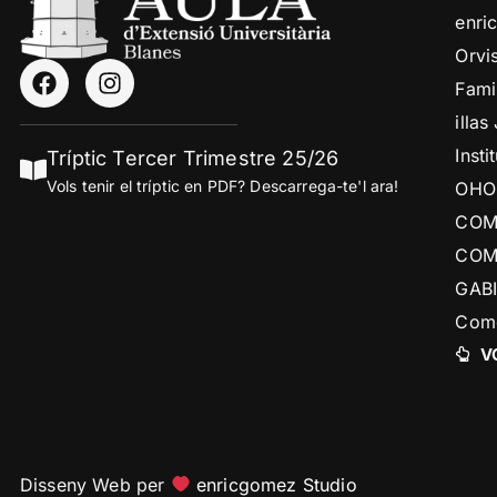
enri
Orvi
Fami
illas 
Insti
Tríptic Tercer Trimestre 25/26
Vols tenir el tríptic en PDF? Descarrega-te'l ara!
OHO 
COM
COM
GABI
Come
V
Disseny Web per
enricgomez Studio