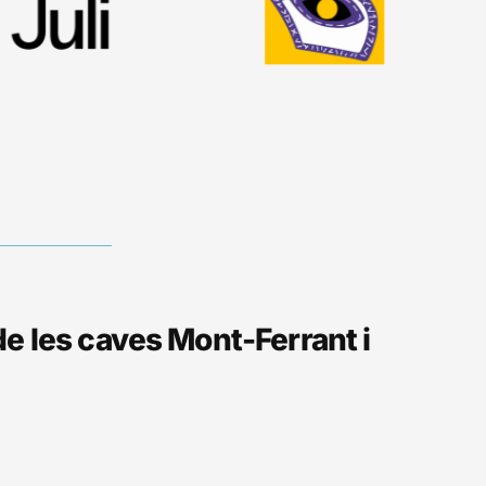
8
9
10
11
 de les caves Mont-Ferrant i