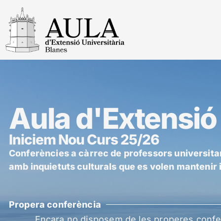
Aula d'Extensió 
Iniciem Nou Curs 25/26
Conferències a càrrec de professors universita
amb inquietuts culturals que es volen mantenir in
Propera conferència
Encara no disposem de les properes confer