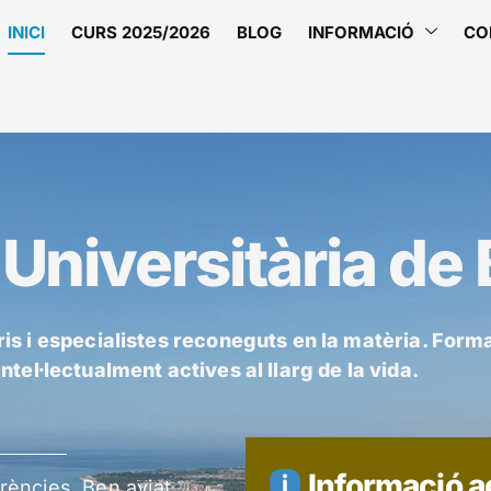
INICI
CURS 2025/2026
BLOG
INFORMACIÓ
CO
Universitària de
ris i especialistes reconeguts en la matèria. For
tel·lectualment actives al llarg de la vida.
Informació a
ències. Ben aviat...