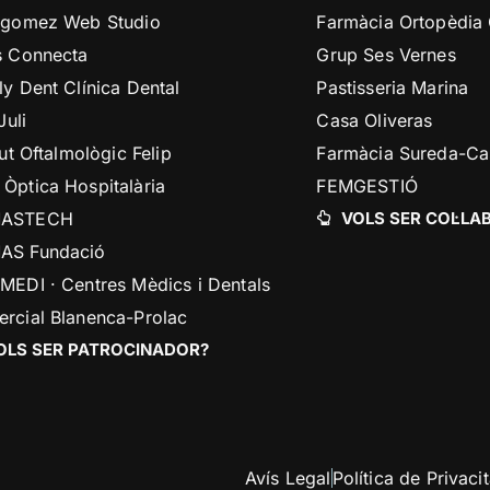
cgomez Web Studio
Farmàcia Ortopèdia
s Connecta
Grup Ses Vernes
ly Dent Clínica Dental
Pastisseria Marina
Juli
Casa Oliveras
tut Oftalmològic Felip
Farmàcia Sureda-C
Òptica Hospitalària
FEMGESTIÓ
ASTECH
VOLS SER COL·L
AS Fundació
MEDI · Centres Mèdics i Dentals
rcial Blanenca-Prolac
OLS SER PATROCINADOR?
Avís Legal
Política de Privacit