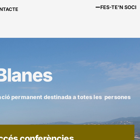
FES-TE'N SOCI
NTACTE
 Blanes
mació permanent destinada a totes les persones
ccés conferències