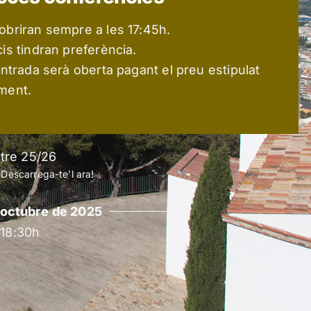
’obriran sempre a les 17:45h.
cis tindran preferència.
’entrada serà oberta pagant el preu estipulat
ament.
stre 25/26
? Descarrega-te'l ara!
'octubre de 2025
 18:30h