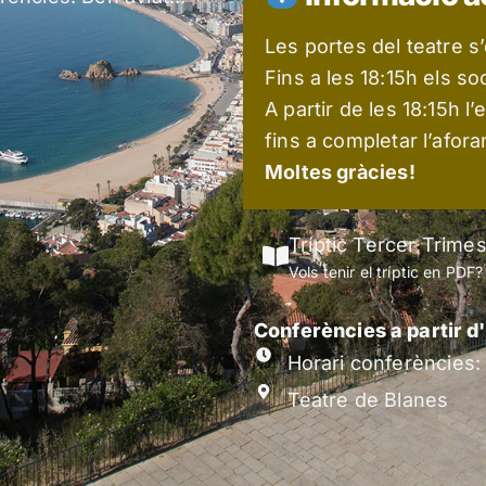
Les portes del teatre s
Fins a les 18:15h els so
A partir de les 18:15h l
fins a completar l’afor
Moltes gràcies!
Tríptic Tercer Trime
Vols tenir el tríptic en PDF
Conferències a partir d
Horari conferències:
Teatre de Blanes