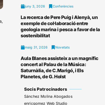
juny 3, 2026
Conferències
La recerca de Pere Puig i Alenyà, un
a,
exemple de col·laboració entre
geologia marina i pesca a favor de la
sostenibilitat
maig 31, 2026
Novetats
Aula Blanes assisteix a un magnífic
concert al Palau de la Música:
Saturnàlia, de C.Marigó, i Els
Planetes, de G. Holst
Socis Patrocinadors
Sánchez Molina Abogados
enricgomez Web Studio