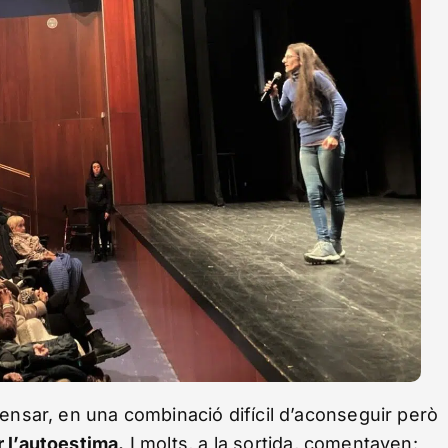
pensar, en una combinació difícil d’aconseguir però
r l’autoestima.
I molts, a la sortida, comentaven: