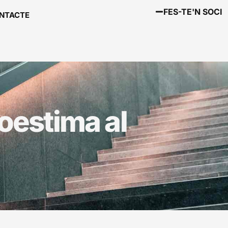
FES-TE'N SOCI
NTACTE
oestima al