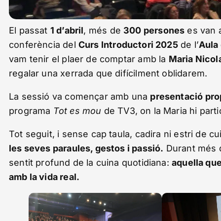
El passat
1 d’abril
, més de
300 persones
es van 
conferència del
Curs Introductori 2025
de l’
Aula 
vam tenir el plaer de comptar amb la
Maria Nicol
regalar una xerrada que difícilment oblidarem.
La sessió va començar amb una
presentació pro
programa
Tot es mou
de TV3, on la Maria hi parti
Tot seguit, i sense cap taula, cadira ni estri de c
les seves paraules, gestos i passió.
Durant més d’
sentit profund de la cuina quotidiana:
aquella que
amb la vida real.