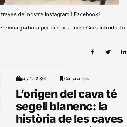
 través del nostre
Instagram
i
Facebook
!
erència gratuïta
per tancar aquest Curs Introductor
juny 17, 2026
Conferències
L’origen del cava té
segell blanenc: la
història de les caves