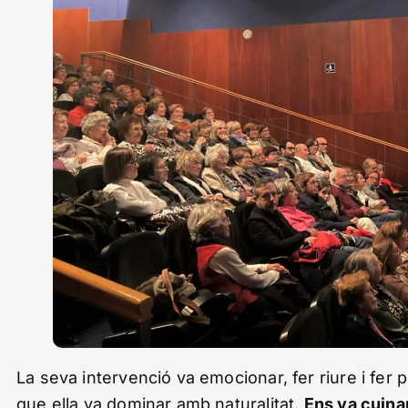
La seva intervenció va emocionar, fer riure i fer 
que ella va dominar amb naturalitat.
Ens va cuina