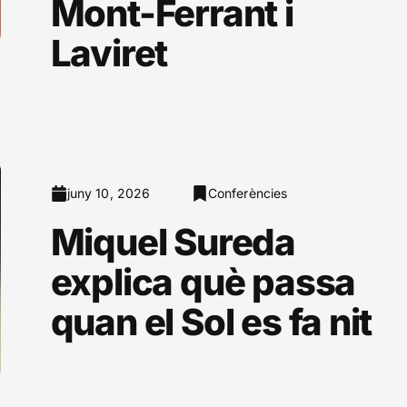
Mont-Ferrant i
Laviret
juny 10, 2026
Conferències
Miquel Sureda
explica què passa
quan el Sol es fa nit