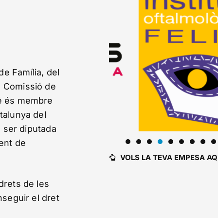
e Família, del
a Comissió de
bé és membre
talunya del
a ser diputada
ment de
VOLS LA TEVA EMPESA AQ
drets de les
nseguir el dret