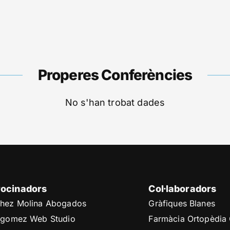
Properes Conferències
No s'han trobat dades
rocinadors
Col·laboradors
hez Molina Abogados
Gràfiques Blanes
cgomez Web Studio
Farmàcia Ortopèdia