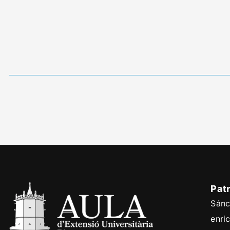
Pat
Sánc
enri