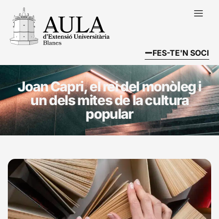
FES-TE'N SOCI
Joan Capri, el rei del monòleg i
un dels mites de la cultura
popular