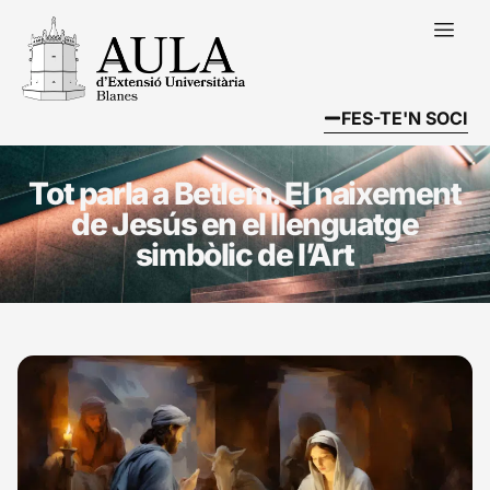
FES-TE'N SOCI
Tot parla a Betlem. El naixement
de Jesús en el llenguatge
simbòlic de l’Art