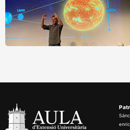
Pat
Sánc
enri