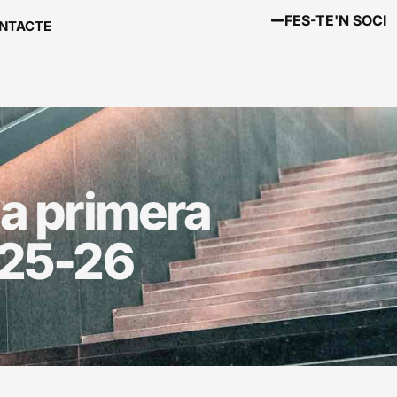
FES-TE'N SOCI
NTACTE
la primera
025-26