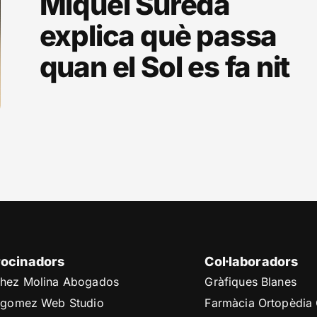
Miquel Sureda
explica què passa
quan el Sol es fa nit
rocinadors
Col·laboradors
hez Molina Abogados
Gràfiques Blanes
cgomez Web Studio
Farmàcia Ortopèdia