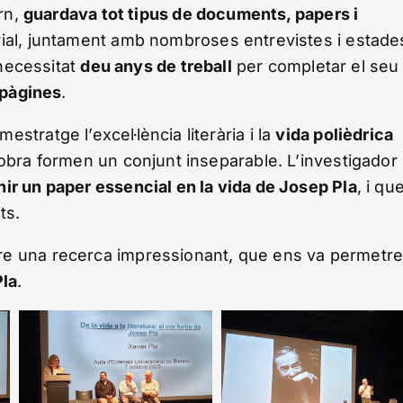
orn,
guardava tot tipus de documents, papers i
rial, juntament amb nombroses entrevistes i estade
 necessitat
deu anys de treball
per completar el seu
 pàgines
.
tratge l’excel·lència literària i la
vida polièdrica
 obra formen un conjunt inseparable. L’investigador
ir un paper essencial en la vida de Josep Pla
, i qu
ts.
e una recerca impressionant, que ens va permetr
la
.