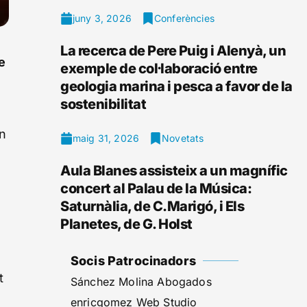
juny 3, 2026
Conferències
La recerca de Pere Puig i Alenyà, un
e
exemple de col·laboració entre
geologia marina i pesca a favor de la
sostenibilitat
an
maig 31, 2026
Novetats
Aula Blanes assisteix a un magnífic
concert al Palau de la Música:
Saturnàlia, de C.Marigó, i Els
Planetes, de G. Holst
Socis Patrocinadors
t
Sánchez Molina Abogados
enricgomez Web Studio