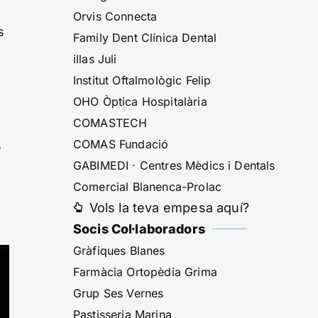
Orvis Connecta
s
Family Dent Clínica Dental
illas Juli
Institut Oftalmològic Felip
OHO Òptica Hospitalària
COMASTECH
COMAS Fundació
e
GABIMEDI · Centres Mèdics i Dentals
Comercial Blanenca-Prolac
e
Vols la teva empesa aquí?
Socis Col·laboradors
Gràfiques Blanes
Farmàcia Ortopèdia Grima
Grup Ses Vernes
Pastisseria Marina