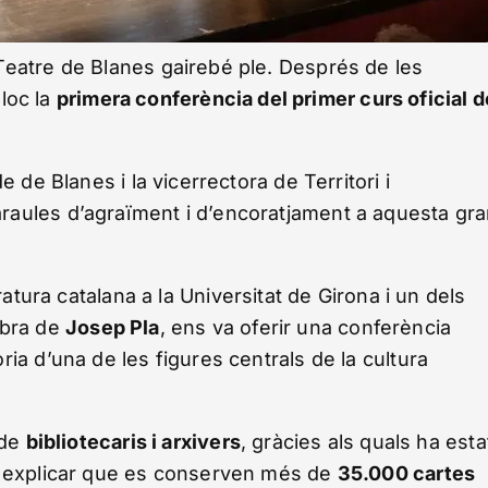
Teatre de Blanes gairebé ple. Després de les
lloc la
primera conferència del primer curs oficial d
 de Blanes i la vicerrectora de Territori i
raules d’agraïment i d’encoratjament a aquesta gr
ratura catalana a la Universitat de Girona i un dels
’obra de
Josep Pla
, ens va oferir una conferència
ia d’una de les figures centrals de la cultura
 de
bibliotecaris i arxivers
, gràcies als quals ha esta
a explicar que es conserven més de
35.000 cartes