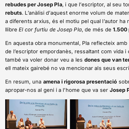
rebudes per Josep Pla
, i que l’escriptor, al seu t
rebuts
. L’anàlisi d’aquest enorme volum de mate
a diferents arxius, és el motiu pel qual l’autor ha
llibre
El cor furtiu de Josep Pla
, de més de
1.500
En aquesta obra monumental, Pla reflecteix amb mes
de l’escriptor empordanès, ressaltant com vida i
també va voler donar veu a les
dones que van ten
ell mateix gairebé no va mencionar als seus escri
En resum, una
amena i rigorosa presentació
sobr
apropar-nos al geni i a l’home que va ser
Josep P